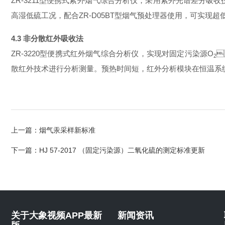
ZR-3211
型便携式紫外烟气综合分析仪，采用紫外光谱差分吸收
高湿低硫工况，配合
ZR-D05BT
型烟气预处理器使用，可实现超低
4.3 非分散红外吸收法
ZR-3220
型便携式红外烟气综合分析仪，实现对固定污染源
O

2
散红外技术进行分析测量。预热时间短，红外分析模块在恒温系统下
上一篇：
烟气汞采样新标准
下一篇：
HJ 57-2017 （固定污染源）二氧化硫的测定标准更新
关于大象视频APP最新
新闻资讯