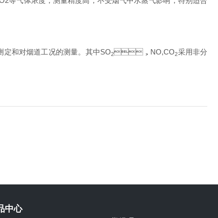
O2
等气体浓度，测量精度高，不受烟气中水蒸气影响，特别适合
定和对烟道工况的测量。其中
SO
，
NO,CO
采用非分
2
2
品中心