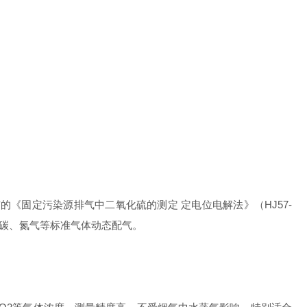
布的
《固定污染源排气中二氧化硫的测定
定电位电解法》（
HJ57-
、氮气等标准气体动态配气。