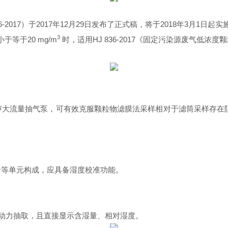
6-2017
）于
2017
年
12
月
29
日发布了正式稿，将于
2018
年
3
月
1
日起实施
3
度小于等于
20 mg/m
时，适用
HJ 836-2017
《固定污染源废气低浓度颗粒物
流量抽气泵，可有效克服颗粒物滤膜法采样相对于滤筒采样存在阻力大
元构成，应具备湿度校准功能。
，且直接显示含湿量、相对湿度。