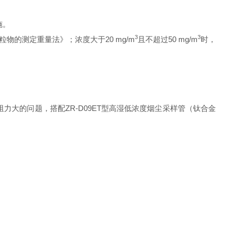
。
3
3
的测定重量法》；浓度大于
20 mg/m
且不超过
50 mg/m
时，
的问题，搭配
ZR-D09ET
型高湿低浓度烟尘采样管（钛合金