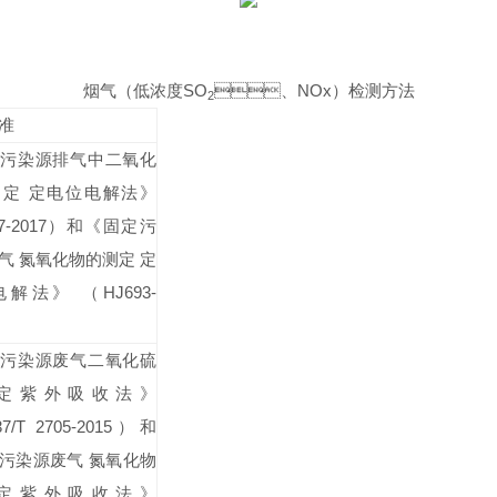
烟气（低浓度
SO
、
NOx
）检测方法
2
准
污染源排气中二氧化
测定
定电位电解法》
7-2017
）和《固定污
气
氮氧化物的测定
定
电解法》
（
HJ693-
污染源废气二氧化硫
定紫外吸收法》
7/T 2705-2015
）和
污染源废气
氮氧化物
定紫外吸收法》