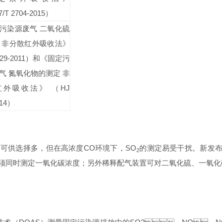
/T 2704-2015
）
污染源废气
二氧化硫
非分散红外吸收法》
29-2011
）和《固定污
气
氮氧化物的测定
非
红外吸收法》
（
HJ
14
）
可供选择多，但在高浓度
CO
环境下，
SO
的测定易受干扰。新发
2
同时测定一氧化碳浓度；另外稀释配气装置可对二氧化硫、一氧化碳