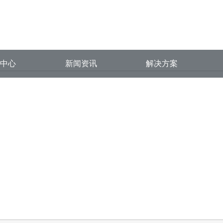
视频在线播放,大象传媒APP汅API
品中心
新闻资讯
解决方案