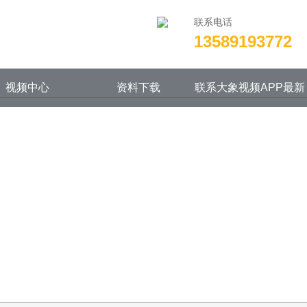
下载,大象视频APP视频成人版在线观看
联系电话
13589193772
视频中心
资料下载
联系大象视频APP最新
版