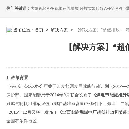
热门关键词：
大象视频APP视频在线播放,环境大象传媒APP汅API下载,大象视频A
当前位置：
首页
>
解决方案
>
【解决方案】“超低排放”—污
【解决方案】“超低排
1. 政策背景
为落实《XXX办公厅关于印发能源发展战略行动计划（
2014
—
2
保护部、国家能源局于
2014
年
9
月联合发布了
《煤电节能减排升
到燃气轮机组排放限值（即在基准氧含量
6%
条件下，烟尘
2015
年
12
月又联合发布了
《全面实施燃煤电厂超低排放和节能
全国有条件地区。