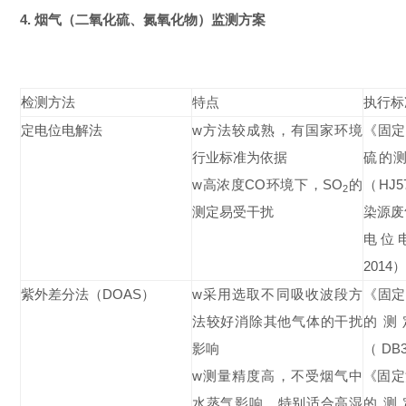
4. 烟气（二氧化硫、氮氧化物）监测方案
检测方法
特点
执行标
定电位电解法
w
方法较成熟，有国家环境
《固定
行业标准为依据
硫的
w
高浓度
CO
环境下，
SO
的
（
HJ5
2
测定易受干扰
染源废
电位
2014
）
紫外差分法（
DOAS
）
w
采用选取不同吸收波段方
《固定
法较好消除其他气体的干扰
的测
影响
（
DB3
w
测量精度高，不受烟气中
《固定
水蒸气影响，特别适合高湿
的测