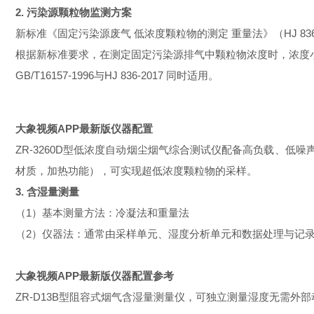
2. 污染源颗粒物监测方案
新标准《固定污染源废气
低浓度颗粒物的测定
重量法》（
HJ 83
根据新标准要求，在测定固定污染源排气中颗粒物浓度时，浓
GB/T16157-1996
与
HJ 836-2017
同时适用。
大象视频APP最新版仪器配置
ZR-3260D
型低浓度自动烟尘烟气综合测试仪配备高负载、低噪声大
材质，加热功能），可实现超低浓度颗粒物的采样。
3.
含湿量测量
（
1
）基本测量方法：冷凝法和重量法
（
2
）仪器法：通常由采样单元、湿度分析单元和数据处理与记录等单
大象视频APP最新版仪器配置参考
ZR-D13B
型阻容式烟气含湿量测量仪，可独立测量湿度无需外部动力抽取