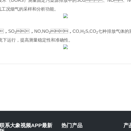
技术（
DOAS
）测量固定污染源排放中的
SO2
、
NO
、
N
工况烟气的采样和分析功能。
，
SO
，
NO,NO
，
CO,H
S,CO
七种排放气体的测
2
2
2
2
运行，提高测量稳定性和准确性。
联系大象视频APP最新
热门产品
产