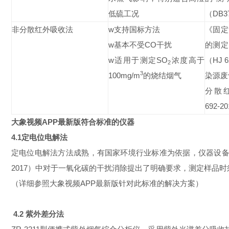
低硫工况
（
DB37
非分散红外吸收法
w
支持国标方法
《固定
w
基本不受
CO
干扰
的测定
w
适用于测定
SO
浓度高于
（
HJ 6
2
3
100mg/m
的烧结烟气
染源废
分散
692-20
大象视频APP最新版符合标准的仪器
4.1定电位电解法
定电位电解法方法成熟，有国家环境行业标准为依据，仪器设备
2017
）
中对于一氧化碳的干扰消除提出了明确要求，测定样品时须
（详细参照大象视频APP最新版针对此标准的解决方案）
4.2
紫外差分法