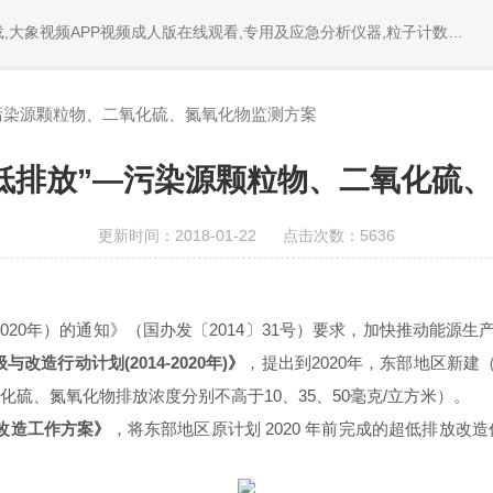
PP视频成人版在线观看,专用及应急分析仪器,粒子计数器,菌落计数仪,空气微生物采样器,
染源颗粒物、二氧化硫、氮氧化物监测方案
放”—污染源颗粒物、二氧化硫
更新时间：2018-01-22 点击次数：5636
020
年）的通知》（国办发〔
2014
〕
31
号）要求，加快推动能源生产
级与改造行动计划
(2014-2020
年
)
》
，提出到
2020
年，东部地区新
、二氧化硫、氮氧化物排放浓度分别不高于
10
、
35
、
50
毫克
/
立方米）。
改造工作方案》
，将东部地区原计划
2020
年前完成的超低排放改造