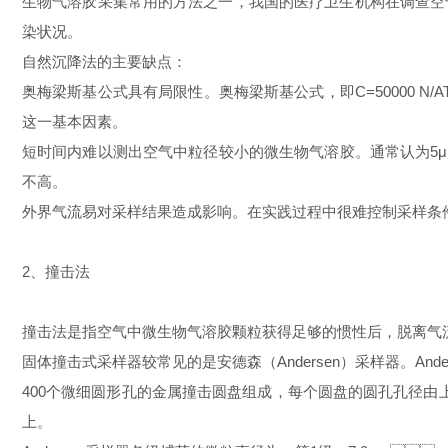
生物气溶胶采集常用的方法之一，我国的医疗卫生机构在调查空气
染状况。
自然沉降法的主要缺点：
奥梅梁斯基公式具有局限性。奥梅梁斯基公式，即C=50000 N
这一基本因素。
短时间内难以测出空气中粒径较小的微生物气溶胶。通常认为5
不高。
外界气流易对采样结果造成影响。在实践过程中很难控制采样条件
2、撞击法
撞击法是指空气中微生物气溶胶颗粒获得足够的惯性后，脱离气流撞
固体撞击式采样器较常见的是安德森（Andersen）采样器。A
400个微细圆形孔的金属撞击圆盘组成，每个圆盘的圆孔孔径由上到
上。