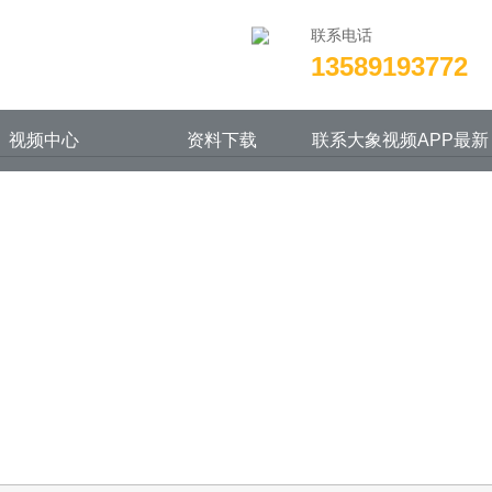
下载,大象视频APP视频成人版在线观看
联系电话
13589193772
视频中心
资料下载
联系大象视频APP最新
版