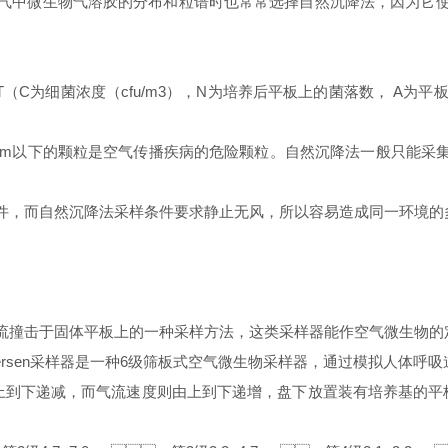
中微生物气溶胶的分布和粒谱时也常常选择自然沉降法，因为它使用方便
/AT（C为细菌浓度（cfu/m3），N为培养后平板上的菌落数， A
μm以下的颗粒是空气传播疾病的危险颗粒。自然沉降法一般只能采
，而自然沉降法采样条件要求静止无风，所以容易造成同一环境的多
击于固体平板上的一种采样方法，这类采样器能作空气微生物的定量测
ndersen采样器是一种6级筛板式空气微生物采样器，通过模拟人体呼
下递减，而气流速度则由上到下递增，盘下放置装有培养基