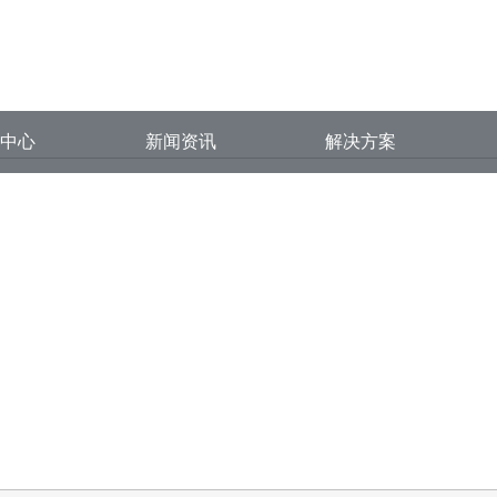
视频在线播放,大象传媒APP汅API
品中心
新闻资讯
解决方案