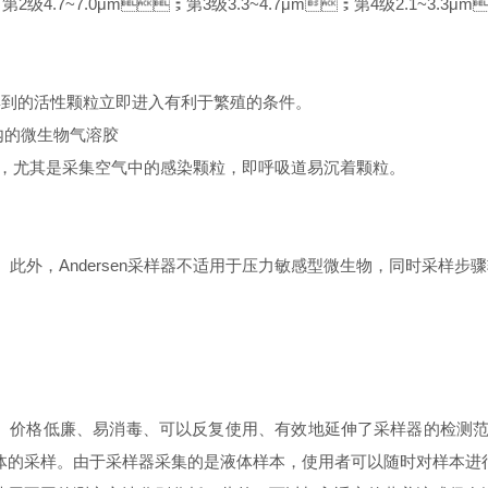
级4.7~7.0μm；第3级3.3~4.7μm；第4级2.1~3.3μm
够让采集到的活性颗粒立即进入有利于繁殖的条件。
范围内的微生物气溶胶
，尤其是采集空气中的感染颗粒，即呼吸道易沉着颗粒。
此外，Andersen采样器不适用于压力敏感型微生物，同时采样步骤较
、价格低廉、易消毒、可以反复使用、有效地延伸了采样器的检测
的采样。由于采样器采集的是液体样本，使用者可以随时对样本进行