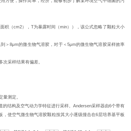
，操作简单，经济，能够初步了解某环境空气中细菌的污
为平板面积（cm2），T为暴露时间（min）），该公式忽略了颗粒大小
集到＞8μm的微生物气溶胶，对于＜5μm的微生物气溶胶采样效率
次采样结果有偏差。
定。
吸道的结构及空气动力学特征进行采样。Andersen采样器由6个带有
的平板，使空气微生物气溶胶颗粒按其大小逐级撞击在6层培养基平板