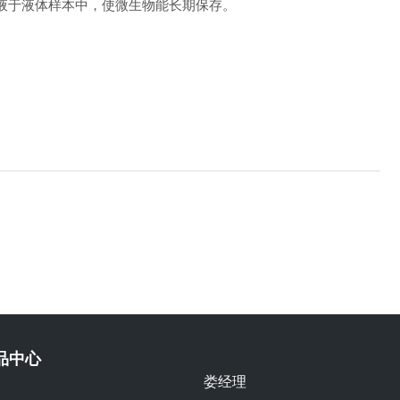
液于液体样本中，使微生物能长期保存。
品中心
娄经理