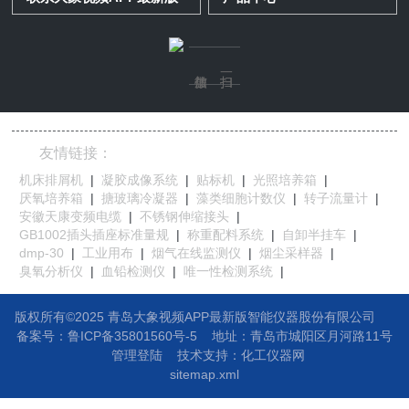
友情链接：
机床排屑机
|
凝胶成像系统
|
贴标机
|
光照培养箱
|
厌氧培养箱
|
搪玻璃冷凝器
|
藻类细胞计数仪
|
转子流量计
|
安徽天康变频电缆
|
不锈钢伸缩接头
|
GB1002插头插座标准量规
|
称重配料系统
|
自卸半挂车
|
dmp-30
|
工业用布
|
烟气在线监测仪
|
烟尘采样器
|
臭氧分析仪
|
血铅检测仪
|
唯一性检测系统
|
版权所有©2025 青岛大象视频APP最新版智能仪器股份有限公司
备案号：鲁ICP备35801560号-5
地址：
青岛市城阳区月河路11号
管理登陆
技术支持：
化工仪器网
sitemap.xml