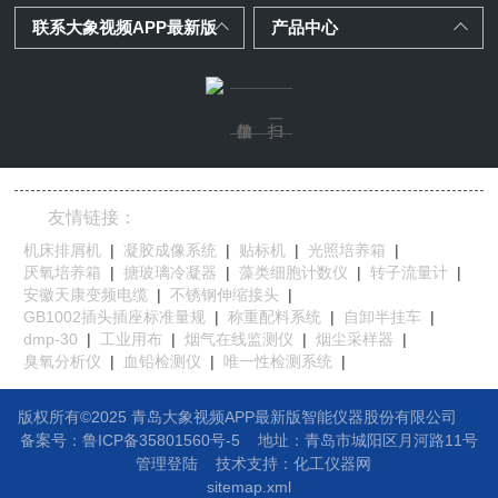
联系大象视频APP最新版
产品中心
友情链接：
机床排屑机
|
凝胶成像系统
|
贴标机
|
光照培养箱
|
厌氧培养箱
|
搪玻璃冷凝器
|
藻类细胞计数仪
|
转子流量计
|
安徽天康变频电缆
|
不锈钢伸缩接头
|
GB1002插头插座标准量规
|
称重配料系统
|
自卸半挂车
|
dmp-30
|
工业用布
|
烟气在线监测仪
|
烟尘采样器
|
臭氧分析仪
|
血铅检测仪
|
唯一性检测系统
|
版权所有©2025 青岛大象视频APP最新版智能仪器股份有限公司
备案号：鲁ICP备35801560号-5
地址：
青岛市城阳区月河路11号
管理登陆
技术支持：
化工仪器网
sitemap.xml