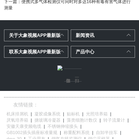
下一篇：
便携式多气体检测仪可同时对多达16种有毒有害气体进行
测量
关于大象视频APP最新版
新闻资讯
联系大象视频APP最新版
产品中心
友情链接：
机床排屑机
|
凝胶成像系统
|
贴标机
|
光照培养箱
|
厌氧培养箱
|
搪玻璃冷凝器
|
藻类细胞计数仪
|
转子流量计
|
安徽天康变频电缆
|
不锈钢伸缩接头
|
GB1002插头插座标准量规
|
称重配料系统
|
自卸半挂车
|
dmp-30
|
工业用布
|
烟气在线监测仪
|
烟尘采样器
|