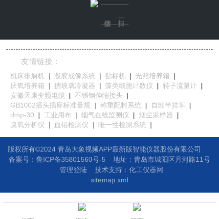
友情链接：
机床排屑机
|
凝胶成像系统
|
贴标机
|
光照培养箱
|
厌氧培养箱
|
搪玻璃冷凝器
|
藻类细胞计数仪
|
转子流量计
|
安徽天康变频电缆
|
不锈钢伸缩接头
|
GB1002插头插座标准量规
|
称重配料系统
|
自卸半挂车
|
dmp-30
|
工业用布
|
烟气在线监测仪
|
烟尘采样器
|
臭氧分析仪
|
血铅检测仪
|
唯一性检测系统
|
版权所有©2024 青岛大象视频APP最新版智能仪器股份有限公司
备案号：鲁ICP备35801560号-5
地址：
青岛市城阳区月河路11号
管理登陆
技术支持：
化工仪器网
sitemap.xml