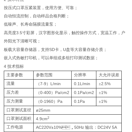
按压式口罩压紧装置，使用方便、可靠；
自动恒流控制，自动样品合格判断；
低噪声、长寿命隔膜流量泵；
3.5
高亮度
寸彩屏，汉字图形化显示，触控操作方式，宽温工作，户
外阳光下清晰可视；
SD
U
板载大容量存储器，支持
卡，
盘等大容量存储介质；
嵌入式热敏打印机，可以单组或多组打印测试数据；
4
技术指标
主要参数
参数范围
分辨率
大允许误差
流量
7-9
L/min
0.1L/min
2.5%
（
）
±
压力差
0-400
Pa/cm2
0.1Pa/cm2
1%
（
）
±
压力测量
0-1960
Pa
0.1Pa
1%
（
）
±
口罩测试直径
ø25mm
2
口罩测试面积
4.9cm
工作电源
AC220V±10%
50Hz
DC24V 5A
，
输出：