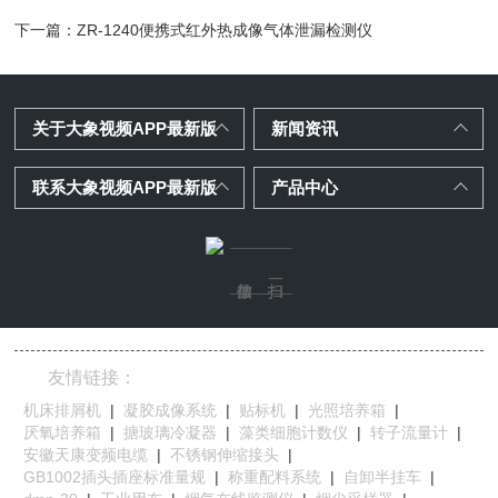
下一篇：
ZR-1240便携式红外热成像气体泄漏检测仪
关于大象视频APP最新版
新闻资讯
联系大象视频APP最新版
产品中心
友情链接：
机床排屑机
|
凝胶成像系统
|
贴标机
|
光照培养箱
|
厌氧培养箱
|
搪玻璃冷凝器
|
藻类细胞计数仪
|
转子流量计
|
安徽天康变频电缆
|
不锈钢伸缩接头
|
GB1002插头插座标准量规
|
称重配料系统
|
自卸半挂车
|