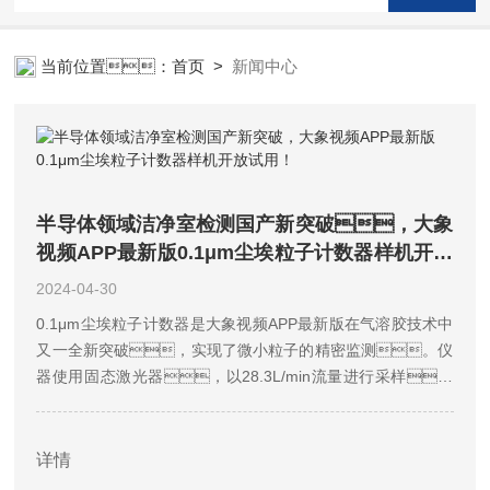
当前位置：
首页
>
新闻中心
半导体领域洁净室检测国产新突破，大象
视频APP最新版0.1μm尘埃粒子计数器样机开放
试用！
2024-04-30
0.1μm尘埃粒子计数器是大象视频APP最新版在气溶胶技术中
又一全新突破，实现了微小粒子的精密监测。仪
器使用固态激光器，以28.3L/min流量进行采样，
最高可实现9通道的粒子监测。适用于半导体集成电
路厂房、光学实验室、洁净车间、生物实验
室、药厂、检验检测机构、安全柜生产厂
详情
家等洁净室洁净度检测,...