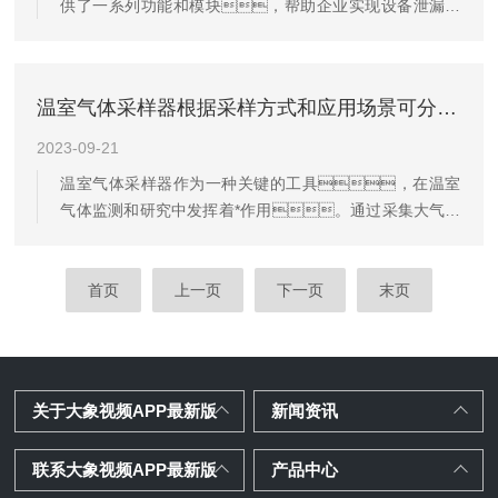
供了一系列功能和模块，帮助企业实现设备泄漏的
与用户保持密切联系，对产品进行多次改进升
实时监测、维修管理、数据分析和合规要求
级，了解用户实际使用感受，并于2023
等方面的综合管理。通过使用该平台，方
年7月12日正式交付完成！此次针对用户的产品改进方
便检测机构快速进行企业建档、任务分
案也成为了仪器...
温室气体采样器根据采样方式和应用场景可分为哪些类型？
配、检测分析、生成报告等操作，
促进无纸化办公，提高工作效率。同
2023-09-21
时，企业也可以提高环保合规性、降低环境风
温室气体采样器作为一种关键的工具，在温室
险、提高设备效率，并为可持续发展做出贡
气体监测和研究中发挥着*作用。通过采集大气样
献。
品并进行精密分析，可以提供关于温室气体浓
度、成分和变化趋势等方面的重要数据，为
科学家研究和监测大气环境变化提供有力支持。该
首页
上一页
下一页
末页
仪器的不断发展和应用，将有助于深入理解全球气候
变化机制，促进气候科学的发展，并为制定
有效的减排政策和气候适应措施提供科学依据。
原理基于大气采样和气体分析技术。主要包括以下几
关于大象视频APP最新版
新闻资讯
个步骤：1.采样：通过一个专门设计的
进气系统，将大气中的气体引入到采样仓
联系大象视频APP最新版
产品中心
中，通常使用积分式采样方法，将...