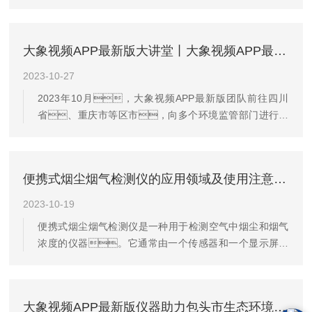
大象视频APP最新版大讲堂丨大象视频APP最新版助力四川省执法监测装备能力建设
2023-10-27
2023年10月，大象视频APP最新版团队前往四川
省、重庆市等区市，向多个环境监管部门进行长
达两周的执法监测装备培训。从监测背
景、标准政策、问题排查、注意事
项等多个角度开展学习交流。以下是部分油气回收
便携式烟尘烟气检测仪的应用领域及使用注意事项
系统验收与检测课程分享：PART1油气监测背景近
年来，随着我国机动车保有量的快速增长，
2023-10-19
汽油等燃料使用量也不断增高。油气是典型的挥发性
便携式烟尘烟气检测仪是一种用于检测空气中烟尘和烟气
有机物（VOCs），含有定量BTEX（苯、甲
浓度的仪器。它通常由一个传感器和一个显示屏组
苯、乙苯、二甲苯的合称）、
成，可以实时显示空气中的烟尘和烟气浓
甲基叔丁基醚、烯烃和芳烃等有害有毒物质，
度。这种仪器广泛应用于环保、工业生
化学活性较高，不但容易与其他污染物形成二次细
产、医疗卫生等领域，对于保障人们的健
颗粒物（P...
大象视频APP最新版仪器助力包头市生态环境局获得环境监测大比武一等奖！
康和环境的安全起到了重要的作用。工作原理是利用