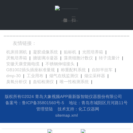
友情链接：
机床排屑机
|
凝胶成像系统
|
贴标机
|
光照培养箱
|
厌氧培养箱
|
搪玻璃冷凝器
|
藻类细胞计数仪
|
转子流量计
|
安徽天康变频电缆
|
不锈钢伸缩接头
|
GB1002插头插座标准量规
|
称重配料系统
|
自卸半挂车
|
dmp-30
|
工业用布
|
烟气在线监测仪
|
烟尘采样器
|
臭氧分析仪
|
血铅检测仪
|
唯一性检测系统
|
版权所有©2024 青岛大象视频APP最新版智能仪器股份有限公司
备案号：鲁ICP备35801560号-5
地址：
青岛市城阳区月河路11号
管理登陆
技术支持：
化工仪器网
sitemap.xml