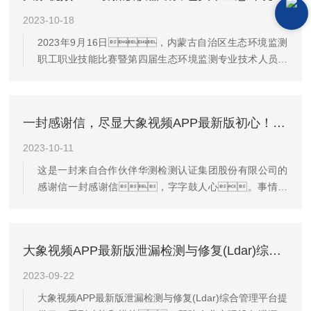
传感器对空气中的烟尘和烟气进行检测，然后将检
2023-10-18
测到的信号转换成电信号，通过显示屏显示出
2023年9月16日，内蒙古自治区生态环境监测
来。传感器通常是采用光电效应或化学反应原理
职工职业技能比赛暨第四届生态环境监测专业技术人员大
来检测空气中的烟尘和烟气浓度。当空气中的烟尘
比武在呼和浩特市举行，来自自治区环境监测总站
和烟气进入传感器时，会与传感器发生作
和12个盟市的24支队伍、120名选手同台竞技展
用，产生电信号，这个电信号的...
示风采。大象视频APP最新版ZR-3110型便携式多气
一封感谢信，尽显大象视频APP最新版初心！两方通力合作，助力产品升级！
体监测仪助力包头市生态环境局技术保障中心进行空气中
有毒有害气体应急监测，大比武如虎添翼并在决赛
2023-10-11
中夺得第一！产品性能和服务得到用户的充分肯
这是一封来自合作伙伴华测检测认证集团股份有限公司的
定！ZR-3110型便携式多气体检测仪(C款)主要用于
感谢信一封感谢信，字字鼓人心。事情是
现场环境空气及土壤中的有毒有害气体的监测、
这样的：2023年4月24日，客户表示现阶
应急(泄漏)监测、职业...
段他们只能采取手动抄录的方法记录校准数据，费
时费力！能否实现自动化？能否完善仪
大象视频APP最新版泄漏检测与修复(Ldar)综合管理平台全新发布！让检测从此不再单打独斗！
器的自动校准与校准记录溯源功能呢？研发小哥听
后个个磨拳擦掌，看来是时候表现一下大象视频APP
2023-09-22
最新版大象视频APP最新版的研发实力了！必须安
大象视频APP最新版泄漏检测与修复(Ldar)综合管理平台提
排！此后的两个月里大象视频APP最新版始终