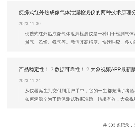
便携式红外热成像气体泄漏检测仪的两种技术原理
2023-11-30
便携式红外热成像气体泄漏检测仪是一种用于检测气体
然气、乙烯、氨气等。凭借其高精度、快速响应、多功
作原理主要基于红外热成像技术和气体传感器技术：1
外辐射转换成电信号，再通过图像处理系统将...
产品稳定性！？数据可靠性！？大象视频APP最新
2023-11-24
从仪器诞生到交付到用户手中，它的一生都充满了考验与
如何溯源？为了确保测试数据准确、结果有效，大象视
组装，数据验证从内部千锤百炼的样机测试到工况模拟
理体系！
共 303 条记录，当