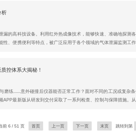
分析
泄漏的高科技设备。利用红外热成像技术，能够快速、准确地探测各
能性、便携便利等特点，被广泛应用于各个领域的气体泄漏监测工作
.红外热成像技术：该技术利用物体辐射出的红外热量来形成热图像
版质控体系大揭秘！
磨练......意外碰撞后仪器能否正常工作？面对不同的工况或复
频APP最新版从研发到交付采取了一系列检查、控制与保障措施。
的外场测试，以及最后一步的出库发货，进行仪器送检。今天就为大
前 6 / 51 页
首页
上一页
下一页
末页
跳转到第