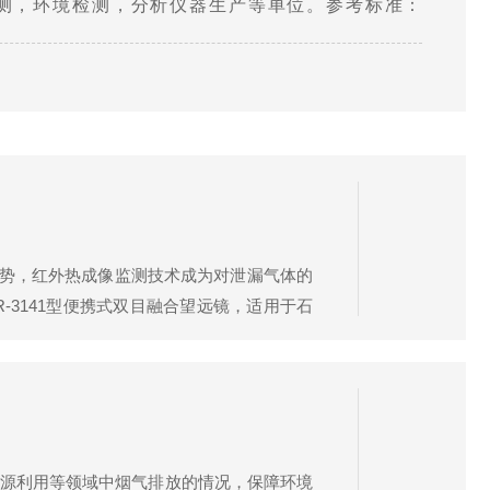
测，环境检测，分析仪器生产等单位。参考标准：
积法制备校准...
形势，红外热成像监测技术成为对泄漏气体的
R-3141型便携式双目融合望远镜，适用于石
携式红外有机气体热成像仪是一款检测有机挥
能源利用等领域中烟气排放的情况，保障环境