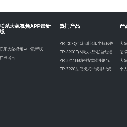
联系大象视频APP最新
热门产品
产
版
ZR-D09QT型β射线烟尘颗粒物
大象
联系大象视频APP最新版
检测仪
ZR-3260E(A款,小型化)自动烟
洁
在线留言
尘烟气测试仪
ZR-3211H型便携式紫外烟气
大象
综合分析仪
ZR-7220型便携式甲烷非甲烷
观
个
总烃分析仪GC-FID检测原理