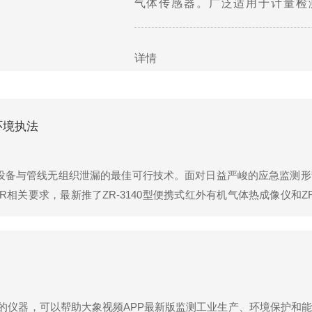
气体传感器。广泛适用于计量检
GB/T5275.7-2014气体分析动态体
详情
环境执法
艺设备与管线无组织泄漏的最佳可行技术。面对日益严峻的应急监测
R相关要求，最新推了ZR-3140型便携式红外有机气体热成像仪和Z
测，最大限度地提高安全性和节约成本。产品简介ZR-3140型便
的仪器，可以帮助大象视频APP最新版监测工业生产、环境保护和