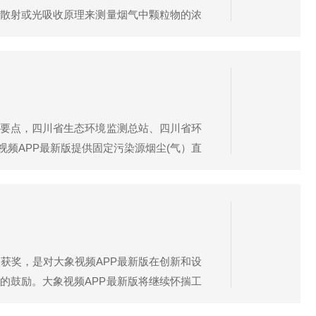
散射或光吸收原理来测量烟气中颗粒物的浓
措施来减少污染物排放，保护环境和人们的健
要点，四川省生态环境监测总站、四川省环
视频APP最新版提供固定污染源烟尘(气）直
型便携式紫外烟气综合分析仪等仪器亮相本次交流
此次获奖，是对大象视频APP最新版在创新和设
的鼓励。大象视频APP最新版将继续怀揣工