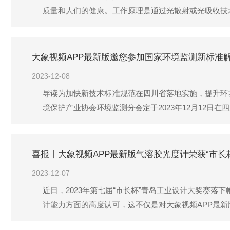
质量和人们的健康。工作原理是通过光散射或光吸收技
度，从而得出相应的数据。通过这种方式，大象视频A
康。自动烟尘烟气测试仪具有以下特点：1.高精度：采用
大象视频APP最新版邀您参加国家环境监测新标准
2023-12-08
导读为加快新技术标准规范在四川省落地实施，提升环
境保护产业协会环境监测分会定于2023年12月12日
读检测解决方案，将携最新产品ZR-3230型便携式激光
会，期待您的到来！\
喜报丨大象视频APP最新版气溶胶光度计荣获“市长
2023-12-07
近日，2023年第七届“市长杯”青岛工业设计大奖赛落下
计能力方面的高度认可，这不仅是对大象视频APP最新
匠之心，致力提供更优质的产品与服务！​