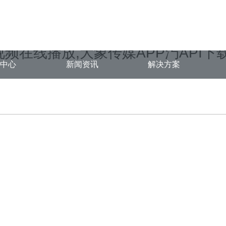
19232528.com/func.php
on line
127
1/5163e.html): failed to open stream: No such file or directory in
/www
视频在线播放,大象传媒APP汅API
品中心
新闻资讯
解决方案