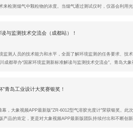
术来检测烟气中颗粒物的浓度。当烟气通过测试仪时，仪器会利用光
PP最新版可以实时了解烟气中颗粒物的排放情况，及时采取相应的
先进的光散射或光吸...
解读与监测技术交流会（成都站）！
境监测人员的技术能力和水平，全面了解环境监测的任务要求、技术
在四川成都举办“国家环境监测新标准解读与监测技术交流会”。青岛大象
氨气分析仪、ZR-3221型便携式碳排放监测仪以及ZR-3211H
杯”青岛工业设计大奖赛银奖！
帷幕，大象视频APP最新版”ZR-6012型气溶胶光度计”荣获银奖。
版产品的肯定，更是对大象视频APP最新版团队持续付出和不断创新