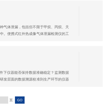
种气体泄漏，包括但不限于甲烷、丙烷、天
中。便携式红外热成像气体泄漏检测仪的工
，通过红外热成像仪的探测器将物体表面的红
杂条件下仪器能否保持数据准确稳定？监测数据
从研发层面的数据溯源校准到生产环节的仪器
家揭秘大象视频APP最新版的多维度质量管
页