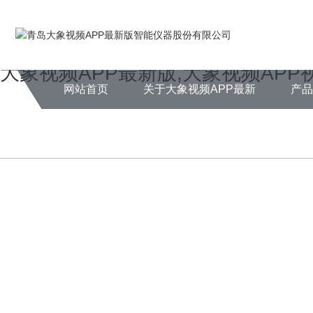
Warning
: mkdir(): No space left on device in
/www/wwwroot/zhenghe
Warning
: file_put_contents(./cachefile_yuan/erpcpa.com/cache/45/e63e
大象视频APP最新版,大象视频APP
网站首页
关于大象视频APP最新
产
版