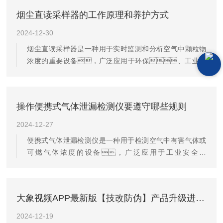
件连接正常。检查电源是否充足，对于
烟尘直读采样器的工作原理和养护方式
需要外接电源的采样器，要确认电源线完好且电压
符合要求。若使用内置电池，需提前充满电或检
2024-12-30
查电量是否足够支持整个采样过程。同时，
烟尘直读采样器是一种用于实时监测和分析空气中颗粒物
检查采样器的显示屏、按键等功能是否正
浓度的重要设备，广泛应用于环保、工业生
常，有无故障提示。-滤膜安装：根
产等领域。其工作原理基于β射线吸收法，
据采样需求选择合适的滤膜，如玻璃纤维滤
结合等速跟踪或恒流采样技术，能够准确测量固
膜、石英滤膜等。将滤膜轻轻放置在滤膜
定污染源排放的烟尘浓度。一、工作原理1.采
托上，注意滤膜的方向和...
操作便携式气体泄漏检测仪要遵守哪些规则
样过程：烟尘直读采样器通过采样孔将探头置于烟
道中，正对气流方向。粉尘颗粒通过
2024-12-27
电离室时，β射线电子流因烟尘的存在而发生衰
便携式气体泄漏检测仪是一种用于检测空气中有害气体或
减。2.信号检测：衰减后的β射线被探测
可燃气体浓度的设备，广泛应用于工业安全监
器接收，转化为电信号。该电信号与烟
测、室内空气质量检测、危险物质检测和环境
尘浓度成反比关系，即烟尘浓度越高，β射线
保护监测等领域。在使用便携式气体泄漏检测仪
衰减越多，电信号越弱。3.数据处理：采
时，需要注意以下操作细节，以确保仪器
样...
大象视频APP最新版【技改防伪】产品升级进行时！
的准确性和安全性。1.使用前准备-仔细阅读说明
书：在使用便携式气体泄漏检测仪之前，务
2024-12-19