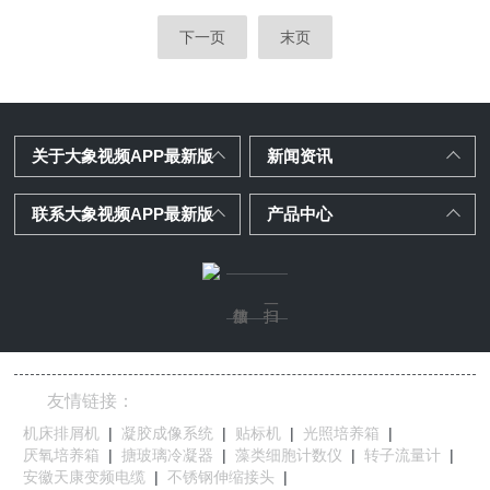
范化建设中发挥了重要作用。随着综合行政执法
使用时应采取相应的防护措施。2.湿度影响...
改革的深入推进，以及生态环境执法机构职责的调
下一页
末页
整，现行标准中部分装备已不适应实际执法需
求。今年生态环境部新印发的《生态环境保护
综合行政执法装备标准化建设指导标准(2024年
版)》。明确了装备的配备模式和管理要求、
关于大象视频APP最新版
新闻资讯
更新了新领域执法装备、新增了技术参
数、调整了装备分类和配备数量，进一步指导
联系大象视频APP最新版
产品中心
地方加...
友情链接：
机床排屑机
|
凝胶成像系统
|
贴标机
|
光照培养箱
|
厌氧培养箱
|
搪玻璃冷凝器
|
藻类细胞计数仪
|
转子流量计
|
安徽天康变频电缆
|
不锈钢伸缩接头
|