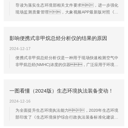
必仔细阅读与仪器对应的使用说明书，熟悉仪器
导读为落实生态环境部相关文件要求，进一步强化
的性能、操作方法和注意事项。-检查电池电
现场监测质量管理，大象视频APP最新版对照《现
量：确保电池电量充足，如发现电池电量不
场监测设备不够完备可能存在不当干预功能的情形》的要
足应及时更换电池。-清理进气口：检查
求，对仪器设备进行全面整改升级！​
进气口气滤有无杂物堵住，如有堵塞...
影响便携式非甲烷总烃分析仪的结果的原因
2024-12-17
便携式非甲烷总烃分析仪是一种用于现场快速检测空气中
非甲烷总烃(NMHC)浓度的仪器，广泛应用于环境监
测、工业排放控制等领域。然
而，在实际使用过程中，多种因素可能影
响其测量结果的准确性和可靠性。以下是关于便
一图看懂（2024版）生态环境执法装备变动！
携式非甲烷总烃分析仪影响因素的详细描述：
一、环境条件1.温度变化：温度对便携式非
2024-12-16
甲烷总烃分析仪的性能有显著影响。高温可能导致
为全面提升生态环境执法能力，2020年生态环境
仪器内部元件过热，影响电子信号的稳定
部印发了《生态环境保护综合行政执法装备标准化建设指
性；低温则可能导致反应速率下降，影响检测
导标准(2020年版)》，在指导装备配备和执法机构规
结果的准确性。因此，在特殊温度条件下