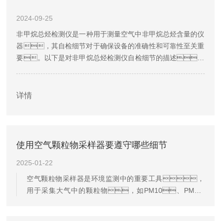
2024-09-25
非甲烷总烃检测仪是一种用于测量空气中非甲烷总烃含量的仪
器，其自检细节对于确保设备的准确性和可靠性至关重
要。以下是对非甲烷总烃检测仪自检细节的描述：
1.外观检查：在进行自检前，首先需要对非甲烷总烃
检测仪的外观进行检查。检查设备是否有明显的损
坏、变形或腐蚀现象，如有异常应及时处
详情
理。同...
使用空气颗粒物采样器要遵守哪些细节
2025-01-22
空气颗粒物采样器是环境监测中的重要工具，
用于采集大气中的颗粒物，如PM10、PM2.5
等。以下是其使用细节：1.前期准备-
仪器检查：确保采样器外观无损坏，各部