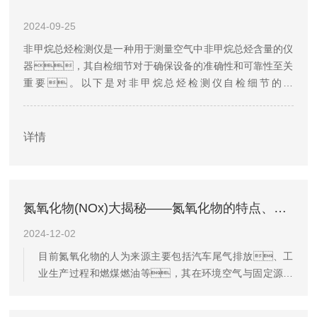
2024-09-25
非甲烷总烃检测仪是一种用于测量空气中非甲烷总烃含量的仪
器，其自检细节对于确保设备的准确性和可靠性至关
重要。以下是对非甲烷总烃检测仪自检细节的描
述：1.外观检查：在进行自检前，首先
需要对非甲烷总烃检测仪的外观进行检查。检查设备
是否有明显的损坏、变形或腐蚀现象，如有
详情
异常应及时处理。同...
氮氧化物(NOx)大揭秘——氮氧化物的特点、危害及检测方法！
2024-12-02
目前氮氧化物的人为来源主要包括汽车尾气排放、工
业生产过程和燃煤燃油等，其在环境空气与固定源中
的含量被作为重要检测指标，氮氧化物化学性质
活泼，易与其他大气成分反应；其危害包括