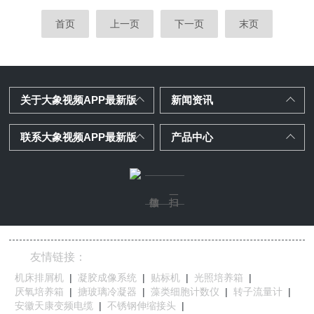
量管和一个传感器。流量管是一个由导压孔构成的
出(如DC24V、DC12V、DC5V)以及AC...
导管，用于产生与过程流率成比例的差压。
首页
上一页
下一页
末页
传感器测量差压，根据差压计算实际流率。
一、干式气体流量计的使用细节1.零点调
校：-在进行零点调校前，需要确保气体流量
计通电预热约30分钟。-依次开启表前和表后
关于大象视频APP最新版
新闻资讯
阀，关闭旁路阀，使测量介质在流量计内正常
流通。待流量稳定后，切断表后阀并确保无泄
联系大象视频APP最新版
产品中心
漏，此时一定要保证气体流量计内充满介
质。-观察流量...
友情链接：
机床排屑机
|
凝胶成像系统
|
贴标机
|
光照培养箱
|
厌氧培养箱
|
搪玻璃冷凝器
|
藻类细胞计数仪
|
转子流量计
|
安徽天康变频电缆
|
不锈钢伸缩接头
|