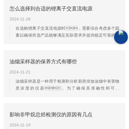
对人体健康的损害、光化学烟雾和酸雨的形
怎么选择到合适的锂离子交直流电源
成！针对氮氧化物的检测目前主流的方法包括化学
发光法、紫外吸收法、红外光谱法等...本期大
2024-11-28
象视频APP最新版小课堂就围绕氮氧化物的特点、
在选购锂离子交直流电源时，需要综合考虑多个因
危害以及检测方法与对应仪器展开介绍！
素以确保所选产品能够满足实际需求并提供稳定可靠的供
电解决方案。以下将详细阐述这些关键要
点：1.输出能力：根据实际需求选择合适
的输出电压和电流。例如，某些设备可能需要
油烟采样器的保养方式有哪些
24V直流电压输出和220V纯正弦波交流电压输
出。此外，一些高级的锂离子交直流电
2024-11-21
源可能还具备多种不同的直流电压输出(如DC24V、
油烟采样器是一种用于检测和分析厨房排放油烟中有害物
DC12V、DC5V)以及AC220V电源，以满足
质浓度的仪器。为了确保其准确性和可靠
更多样化的需求。2.电池容量：电池容量决
性，定期进行维护和保养是不可少的。以下是
定了电源的使用时间和供电能力。一般来
一些关键的养护细节：1.清洁与检查-每次使用
说，容量越大，使...
后，应立即清洁采样器外部，避免油脂积累影
影响非甲烷总烃检测仪的原因有几点
响设备性能。定期检查采样探头、管道和过
滤器，确保无堵塞或损坏。2.校准与验证-
2024-11-19